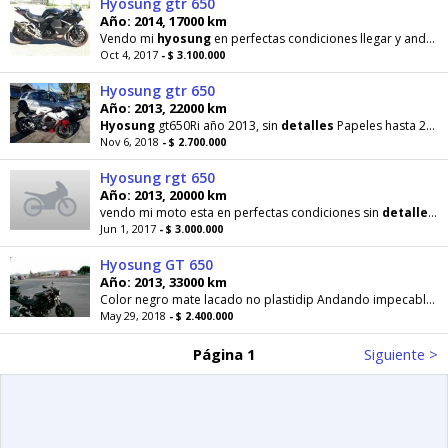
Hyosung gtr 650
Año: 2014, 17000 km
Vendo mi
hyosung
en perfectas condiciones llegar y andar tal como en la fotos,
Oct 4, 2017
- $ 3.100.000
Hyosung gtr 650
Año: 2013, 22000 km
Hyosung
gt650Ri año 2013, sin
detalles
Papeles hasta 2019,revisión técnica aprobada en septiembre
Nov 6, 2018
- $ 2.700.000
Hyosung rgt 650
Año: 2013, 20000 km
vendo mi moto esta en perfectas condiciones sin
detalles
, 
Jun 1, 2017
- $ 3.000.000
Hyosung GT 650
Año: 2013, 33000 km
Color negro mate lacado no plastidip Andando impecable Sólo dos
May 29, 2018
- $ 2.400.000
Página 1
Siguiente >