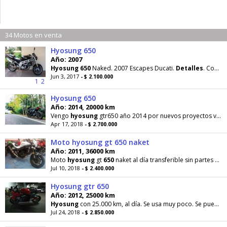
34 Motos en venta
Hyosung 650
Año: 2007
Hyosung
650
Naked. 2007 Escapes Ducati.
Detalles
. Consultas por wathsapp +56945103350
Jun 3, 2017
- $ 2.100.000
1
2
Hyosung 650
Año: 2014, 20000 km
Vengo
hyosung
gtr650 año 2014 por nuevos proyectos valor 2.7
Apr 17, 2018
- $ 2.700.000
Moto hyosung gt 650 naket
Año: 2011, 36000 km
Moto
hyosung
gt
650
naket al día transferible sin partes
det
Jul 10, 2018
- $ 2.400.000
Hyosung gtr 650
Año: 2012, 25000 km
Hyosung
con 25.000 km, al día. Se usa muy poco. Se puede ver en el centro de santiago, cualquier
Jul 24, 2018
- $ 2.850.000