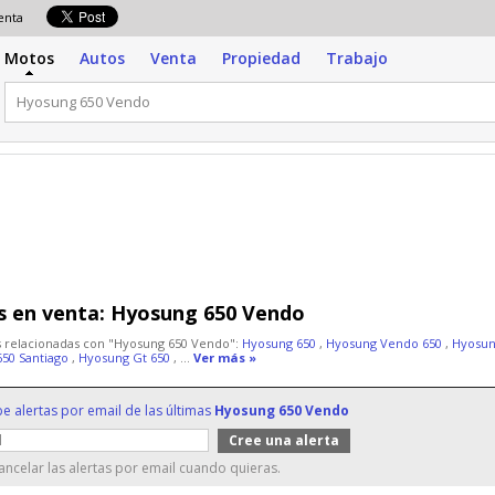
venta
Motos
Autos
Venta
Propiedad
Trabajo
 en venta:
Hyosung 650 Vendo
 relacionadas con "Hyosung 650 Vendo":
Hyosung 650
,
Hyosung Vendo 650
,
Hyosun
650 Santiago
,
Hyosung Gt 650
, ...
Ver más »
be alertas por email de las últimas
Hyosung 650 Vendo
ncelar las alertas por email cuando quieras.