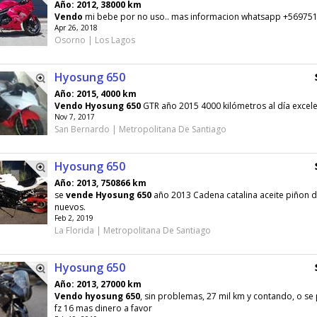
Año: 2012, 38000 km
Vendo
mi bebe por no uso.. mas informacion whatsapp +56975
Apr 26, 2018
Osorno | Los Lagos
Hyosung 650
Año: 2015, 4000 km
Vendo
Hyosung
650
GTR año 2015 4000 kilómetros al día excel
Nov 7, 2017
San Bernardo | Metropolitana De Santiago
Hyosung 650
Año: 2013, 750866 km
se
vende
Hyosung
650
año 2013 Cadena catalina aceite piñon 
nuevos.
Feb 2, 2019
La Florida | Metropolitana De Santiago
Hyosung 650
Año: 2013, 27000 km
Vendo
hyosung
650
, sin problemas, 27 mil km y contando, o s
fz 16 mas dinero a favor