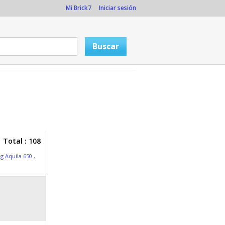
Mi Brick7
Iniciar sesión
Total : 108
g Aquila 650
,