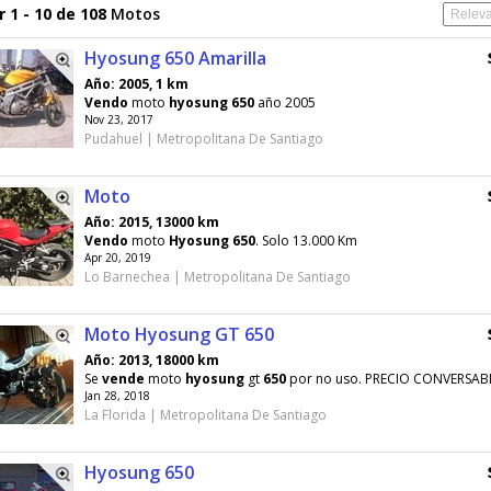
 1 - 10 de 108
Motos
Hyosung 650 Amarilla
Año: 2005, 1 km
Vendo
moto
hyosung
650
año 2005
Nov 23, 2017
Pudahuel | Metropolitana De Santiago
Moto
Año: 2015, 13000 km
Vendo
moto
Hyosung
650
. Solo 13.000 Km
Apr 20, 2019
Lo Barnechea | Metropolitana De Santiago
Moto Hyosung GT 650
Año: 2013, 18000 km
Se
vende
moto
hyosung
gt
650
por no uso. PRECIO CONVERSAB
Jan 28, 2018
La Florida | Metropolitana De Santiago
Hyosung 650