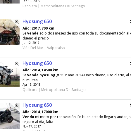
Feb 19, 2019
Recoleta | Metropolitana De Santiago
Hyosung 650
Año: 2017, 700 km
Se
vende
solo dos meses de uso con toda su documentación al 
dueño el precio
Jul 12, 2017
Viña Del Mar | Valparaíso
Hyosung 650
Año: 2014, 14500 km
Se
vende
hyosung
gt650r año 2014 Unico dueño, uso diario, al d
ni multas
Apr 19, 2018
Quilicura | Metropolitana De Santiago
Hyosung 650
Año: 2014, 17000 km
Vendo
mi moto por renovación, En buen estado llegar y andar, so
seguro al día, falta
Nov 17, 2017