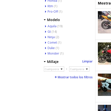
Honda
(1)
Mostrar
Ktm
(1)
Pro-Off
(1)
Modelo
Aquila
(19)
Gt
(14)
Ninja
(2)
Comet
(1)
Duke
(1)
Monster
(1)
Millaje
Limpiar
-
Cualquiera
Cualquiera
Mostrar todos los filtros