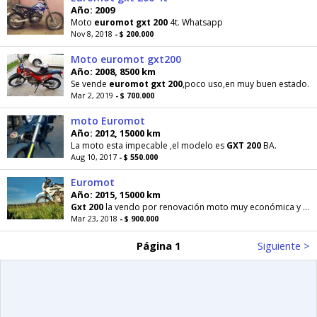
Año: 2009
Moto
euromot
gxt
200
4t. Whatsapp
Nov 8, 2018
- $ 200.000
Moto euromot gxt200
Año: 2008, 8500 km
Se vende
euromot
gxt
200
,poco uso,en muy buen estado.
Mar 2, 2019
- $ 700.000
moto Euromot
Año: 2012, 15000 km
La moto esta impecable ,el modelo es
GXT
200
BA.
Aug 10, 2017
- $ 550.000
Euromot
Año: 2015, 15000 km
Gxt
200
la vendo por renovación moto muy económica y en buen estado con su papeles al día
Mar 23, 2018
- $ 900.000
Página 1
Siguiente >