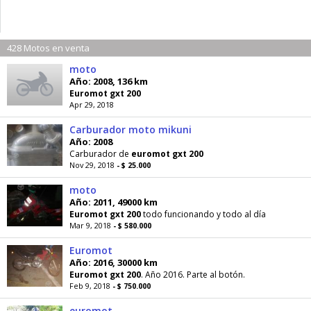
428 Motos en venta
moto
Año: 2008, 136 km
Euromot
gxt
200
Apr 29, 2018
Carburador moto mikuni
Año: 2008
Carburador de
euromot
gxt
200
Nov 29, 2018
- $ 25.000
moto
Año: 2011, 49000 km
Euromot
gxt
200
todo funcionando y todo al día
Mar 9, 2018
- $ 580.000
Euromot
Año: 2016, 30000 km
Euromot
gxt
200
. Año 2016. Parte al botón.
Feb 9, 2018
- $ 750.000
euromot