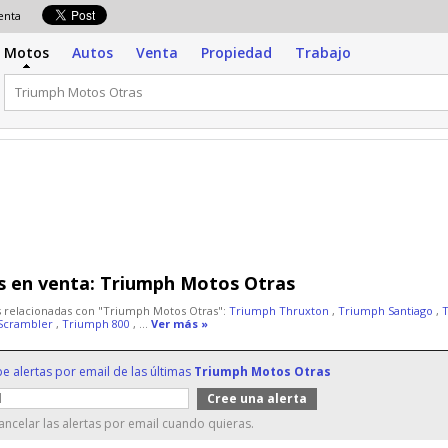
venta
Motos
Autos
Venta
Propiedad
Trabajo
 en venta:
Triumph Motos Otras
 relacionadas con "Triumph Motos Otras":
Triumph Thruxton
,
Triumph Santiago
,
Scrambler
,
Triumph 800
, ...
Ver más »
be alertas por email de las últimas
Triumph Motos Otras
ncelar las alertas por email cuando quieras.