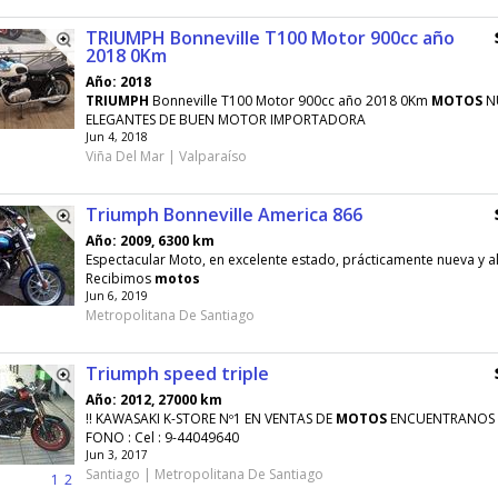
TRIUMPH Bonneville T100 Motor 900cc año
2018 0Km
Año: 2018
TRIUMPH
Bonneville T100 Motor 900cc año 2018 0Km
MOTOS
N
ELEGANTES DE BUEN MOTOR IMPORTADORA
Jun 4, 2018
Viña Del Mar | Valparaíso
Triumph Bonneville America 866
Año: 2009, 6300 km
Espectacular Moto, en excelente estado, prácticamente nueva y al
Recibimos
motos
Jun 6, 2019
Metropolitana De Santiago
Triumph speed triple
Año: 2012, 27000 km
!! KAWASAKI K-STORE Nº1 EN VENTAS DE
MOTOS
ENCUENTRANOS E
FONO : Cel : 9-44049640
Jun 3, 2017
Santiago | Metropolitana De Santiago
1
2