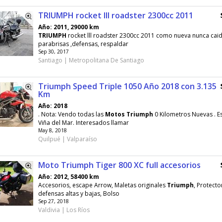
TRIUMPH rocket lll roadster 2300cc 2011
Año: 2011, 29000 km
TRIUMPH
rocket lll roadster 2300cc 2011 como nueva nunca caid
parabrisas ,defensas, respaldar
Sep 30, 2017
Santiago | Metropolitana De Santiago
Triumph Speed Triple 1050 Año 2018 con 3.135
Km
Año: 2018
. Nota: Vendo todas las
Motos
Triumph
0 Kilometros Nuevas . 
Viña del Mar. Interesados llamar
May 8, 2018
Quilpué | Valparaíso
Moto Triumph Tiger 800 XC full accesorios
Año: 2012, 58400 km
Accesorios, escape Arrow, Maletas originales
Triumph
, Protecto
defensas altas y bajas, Bolso
Sep 27, 2018
Valdivia | Los Ríos