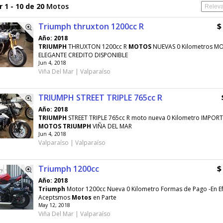
 1 - 10 de 20
Motos
Triumph thruxton 1200cc R
$
Año: 2018
TRIUMPH
THRUXTON 1200cc R
MOTOS
NUEVAS 0 Kilometros M
ELEGANTE CREDITO DISPONIBLE
Jun 4, 2018
Viña Del Mar | Valparaíso
TRIUMPH STREET TRIPLE 765cc R
Año: 2018
TRIUMPH
STREET TRIPLE 765cc R moto nueva 0 Kilometro IMPO
MOTOS
TRIUMPH
VIÑA DEL MAR
Jun 4, 2018
Valparaíso | Valparaíso
Triumph 1200cc
$
Año: 2018
Triumph
Motor 1200cc Nueva 0 Kilometro Formas de Pago -En Ef
Aceptsmos
Motos
en Parte
May 12, 2018
Viña Del Mar | Valparaíso