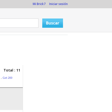
Mi Brick7
Iniciar sesión
Total : 11
o
,
Gxt 200