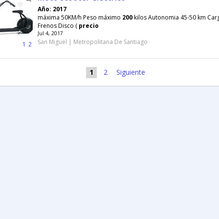
Año: 2017
máxima 50KM/h Peso máximo
200
kilos Autonomia 45-50 km Car
Frenos Disco (
precio
Jul 4, 2017
San Miguel | Metropolitana De Santiago
1
2
1
2
Siguiente