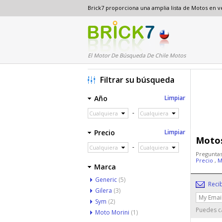
Brick7 proporciona una amplia lista de Motos en 
El Motor De Búsqueda De Chile Motos
Filtrar su búsqueda
Año
Limpiar
-
Cualquiera
Cualquiera
Precio
Limpiar
Motos
-
Cualquiera
Cualquiera
Preguntas
Precio
,
M
Marca
Generic
(5)
Reci
Gilera
(3)
Sym
(2)
Puedes ca
Moto Morini
(1)