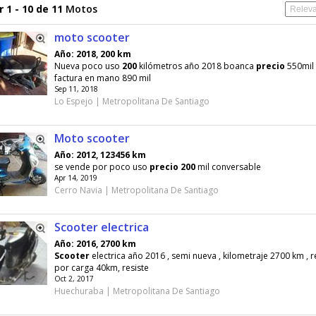
 1 - 10 de 11
Motos
moto scooter
Año: 2018, 200 km
Nueva poco uso
200
kilómetros año 2018 boanca
precio
550mil 
factura en mano 890 mil
Sep 11, 2018
Lo Espejo | Metropolitana De Santiago
Moto scooter
Año: 2012, 123456 km
se vende por poco uso
precio
200
mil conversable
Apr 14, 2019
Cerro Navia | Metropolitana De Santiago
Scooter electrica
Año: 2016, 2700 km
Scooter
electrica año 2016 , semi nueva , kilometraje 2700 km , 
por carga 40km, resiste
Oct 2, 2017
Huechuraba | Metropolitana De Santiago