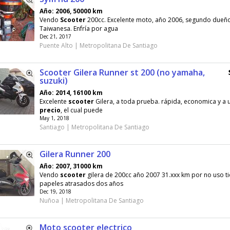
Año: 2006, 50000 km
Vendo
Scooter
200cc. Excelente moto, año 2006, segundo dueño
Taiwanesa. Enfría por agua
Dec 21, 2017
Puente Alto | Metropolitana De Santiago
Scooter Gilera Runner st 200 (no yamaha,
suzuki)
Año: 2014, 16100 km
Excelente
scooter
Gilera, a toda prueba. rápida, economica y a 
precio
, el cual puede
May 1, 2018
Santiago | Metropolitana De Santiago
Gilera Runner 200
Año: 2007, 31000 km
Vendo
scooter
gilera de 200cc año 2007 31.xxx km por no uso ti
papeles atrasados dos años
Dec 19, 2018
Nuñoa | Metropolitana De Santiago
Moto scooter electrico