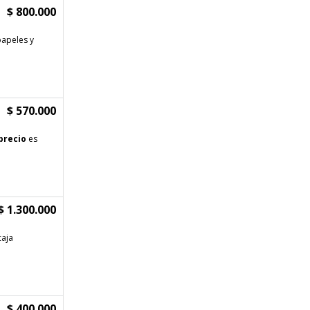
$ 800.000
papeles y
$ 570.000
precio
es
$ 1.300.000
caja
$ 400.000