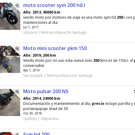
moto scooter sym 200 hd I
Año: 2013, 40000 km
vendo moto por motivos de viaje es una moto sym hd
200
i con 
mantenciones al dia
Jul 7, 2017
Vitacura | Metropolitana De Santiago
Moto mini scooter pkm 150
Año: 2019, 200 km
Vendo moto por no uso esta nueva solo
200
kms es de 150cc. el
conversable
Apr 1, 2019
San Joaquín | Metropolitana De Santiago
Moto pulsar 200 NS
Año: 2014, 24000 km
Documentación y mantenimiento al día,
precio
incluye parrilla y 
portaequipaje shad de 39
Oct 30, 2018
Quillota | Valparaíso
Sym hd 200