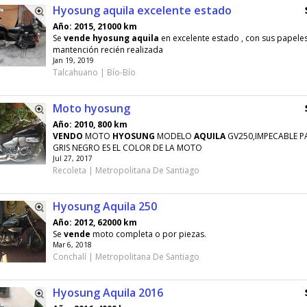
Hyosung aquila excelente estado
Año: 2015, 21000 km
Se
vende
hyosung
aquila
en excelente estado , con sus papeles 
mantención recién realizada
Jan 19, 2019
Talcahuano | Bío-Bío
Moto hyosung
Año: 2010, 800 km
VENDO
MOTO
HYOSUNG
MODELO
AQUILA
GV250,IMPECABLE PA
GRIS NEGRO ES EL COLOR DE LA MOTO
Jul 27, 2017
Recoleta | Metropolitana De Santiago
Hyosung Aquila 250
Año: 2012, 62000 km
Se
vende
moto completa o por piezas.
Mar 6, 2018
Conchalí | Metropolitana De Santiago
Hyosung Aquila 2016