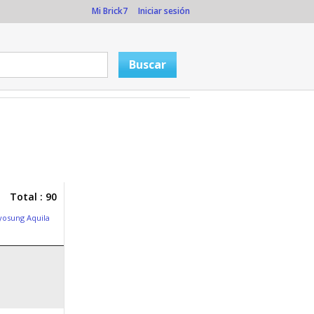
Mi Brick7
Iniciar sesión
Total : 90
yosung Aquila