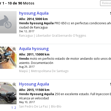
 1 - 10 de 90
Motos
hyosung Aquila
Año: 2014, 5000 km
Vendo
hyosung
Aquila
PRO 650 cc en perfectas condiciones añ
ciudad de Rancagua
Dec 12, 2017
Rancagua | Libertador Gral.bernardo O'higgins
Aquila hyosung
Año: 2011, 15000 km
Vendo
moto en perfecto estado de motor andando solo unos det
asiento. Documentación
Aug 29, 2017
Maipú | Metropolitana De Santiago
Hyosung Aquila
Año: 2015, 11500 km
Vendo
Hyosung
Aquila
250 en excelente estado. Full Inyeccion E
Alcanza un velocidad
May 10, 2017
San Pedro De La Paz | Bío-Bío
1
2