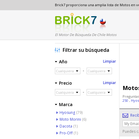
Brick7 proporciona una amplia lista de Motos en 
El Motor De Búsqueda De Chile Motos
Filtrar su búsqueda
Año
Limpiar
-
Cualquiera
Cualquiera
Precio
Limpiar
Motos
-
Cualquiera
Cualquiera
Preguntas
250
,
Hyos
Marca
Hyosung
(79)
Reci
Moto Morini
(6)
Dacota
(1)
Puedes ca
Pro-Off
(1)