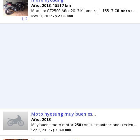
Año: 2013, 15517 km
Modelo: GT250R Año: 2013 Kilometraje: 15517
Cilindro
:
250
May 31, 2017
- $ 2.100.000
1
2
Moto hyosung muy buen estado 250 inyección electro
Año: 2013
Muy buena moto motor
250
con sus mantenciones recien echas papeles al dia total mente transferible
Sep 3, 2017
- $ 1.650.000