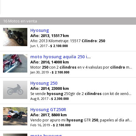
16 Motos en venta
Hyosung
Año: 2013, 15517 km
Año: 2013 Kilometraje: 15517
Cilindro
:
250
Jun 1, 2017
- $ 2.100.000
moto hyosung aquila 250 impecable
Año: 2016, 14000 km
Motor
250
con 2
cilindros
en v 4 valvulas por
cilindro
muy potente año 2016 con 14000 km aprox
Jan 30, 2019
- $ 2.100.000
Hyosung 250
Año: 2014, 23000 km
Se vende
hyosung
250gtr de 2
cilindros
con kit de xenón nuevo, topes de caida y escape akrapovic
Aug 8, 2017
- $ 2.300.000
Hyosung GT250R
Año: 2017, 8800 km
Vendo por apuro mi
hyosung
GTR
250
, papeles al día año 2017, homologada, motor en V doble
Feb 16, 2019
- $ 2.100.000
moto hyosung