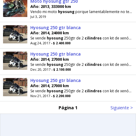
Moto hyosung gtr 250
Año: 2013, 333000 km
Vendo mi moto
hyosung
porque lamentablemente no tengo la plata para repararla (350 mil el arreglo
Jul 3, 2019
Hyosung 250 gtr blanca
Año: 2014, 24000 km
Se vende
hyosung
250gtr de 2
cilindros
con kit de xenón nuevo, topes de caída, escape akrapovic
Aug 24, 2017
- $ 2.400.000
Hyosung 250 gtr blanca
Año: 2014, 27000 km
Se vende
hyosung
250gtr de 2
cilindros
con kit de xenón nuevo, topes de caída, escape akrapovic
Dec 20, 2017
- $ 2.100.000
Hyosung 250 gtr blanca
Año: 2014, 27000 km
Se vende
hyosung
250gtr de 2
cilindros
con kit de xenón nuevo, topes de caída, escape akrapovic
Nov 21, 2017
- $ 2.200.000
Página 1
Siguiente >