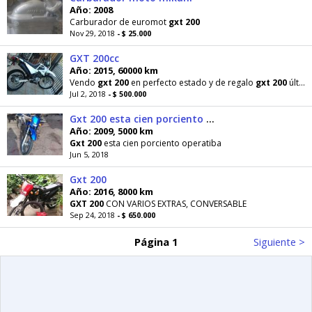
Año: 2008
Carburador de euromot
gxt
200
Nov 29, 2018
- $ 25.000
GXT 200cc
Año: 2015, 60000 km
Vendo
gxt
200
en perfecto estado y de regalo
gxt
200
últimas 3 fotos que utilizaba para el desarme
Jul 2, 2018
- $ 500.000
Gxt 200 esta cien porciento operatiba
Año: 2009, 5000 km
Gxt
200
esta cien porciento operatiba
Jun 5, 2018
Gxt 200
Año: 2016, 8000 km
GXT
200
CON VARIOS EXTRAS, CONVERSABLE
Sep 24, 2018
- $ 650.000
Página 1
Siguiente >