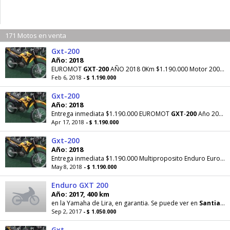
171 Motos en venta
Gxt-200
Año: 2018
EUROMOT
GXT
-
200
AÑO 2018 0Km $1.190.000 Motor 200cc, 5 velocidades, refrigerada por aire
Feb 6, 2018
- $ 1.190.000
Gxt-200
Año: 2018
Entrega inmediata $1.190.000 EUROMOT
GXT
-
200
Año 2018 0Km Multiproposito / Enduro Motor 200cc
Apr 17, 2018
- $ 1.190.000
Gxt-200
Año: 2018
Entrega inmediata $1.190.000 Multiproposito Enduro Euromot
May 8, 2018
- $ 1.190.000
Enduro GXT 200
Año: 2017, 400 km
en la Yamaha de Lira, en garantia. Se puede ver en
Santiago
Sep 2, 2017
- $ 1.050.000
Gxt