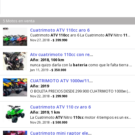
5 Motos en venta
Cuatrimoto ATV 110cc aro 6
Cuatrimoto
ATV
110cc
aro 6 La Cuatrimoto
ATV
Nitro
110cc
Nov 27, 2018
- $ 399.990
Atv cuatrimoto 110cc con reversa hasta 95kg aro 6
Año: 2018, 100 km
nunca quizo darla con la
bateria
como que le falta tierra no se muy biem eso pero anda neumaticos
Jan 11, 2019
- $ 350.000
CUATRIMOTO ATV 1000w/110cc/125cc/250cc NUEVAS C/iv
Año: 2019
O BOLETA PRECIOS DESDE 299.900 CUATRIMOTO 1000w (70cc) /
Nov 22, 2018
- $ 299.900
Cuatrimoto ATV 110 cv aro 6
Año: 2019, 1 km
La Cuatrimoto
ATV
Nitro
110cc
motor 4 tiempos es un excelente vehículo de diversión para usuarios
Nov 29, 2018
- $ 500.000
Cuatrimoto mini raptor electrica 1000w bocina luz